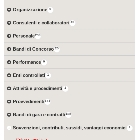
Organizzazione
0
Consulenti e collaboratori
49
Personale
296
Bandi di Concorso
25
Performance
0
Enti controllati
1
Attività e procedimenti
1
Provvedimenti
171
Bandi di gara e contratti
405
Sovvenzioni, contributi, sussidi, vantaggi economici
1
Criteri e modalità