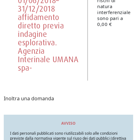
01/06/2018–
rischi di
natura
31/12/2018
interferenziale
affidamento
sono pari a
diretto previa
0,00 €
indagine
esplorativa.
Agenzia
Interinale UMANA
spa-
Inoltra una domanda
AVVISO
I dati personali pubblicati sono riutilizzabili solo alle condizioni
previste dalla normativa vigente sul riuso dei dati pubblici (direttiva