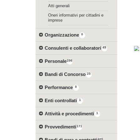
Atti generali
Oneri informativi per cittadini e
imprese
Organizzazione
0
Consulenti e collaboratori
49
Personale
296
Bandi di Concorso
25
Performance
0
Enti controllati
1
Attività e procedimenti
1
Provvedimenti
171
Bandi di gara e contratti
405