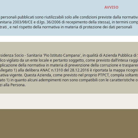
AVVISO
i personali pubblicati sono riutilizzabili solo alle condizioni previste dalla normativ
itaria 2003/98/CE e d.lgs. 36/2006 di recepimento della stessa), in termini compatib
trati , e nel rispetto della normativa in materia di protezione dei dati personali
sidenza Socio - Sanitaria 'Pio Istituto Campana', in qualità di Azienda Pubblica di 
ico vigilato da un ente locale e pertanto soggetto, come previsto dall’intesa ragg
pplicazione della normativa in materia di prevenzione della corruzione e traspare
Allegato 1) alla delibera ANAC n.1310 del 28.12.2016 è riportata la mappa ricogniti
tiva vigente. Questa Azienda, come previsto nel proprio PTPCT, compila soltanto 
ato 1) in quanto alcuni adempimenti non sono compatibili con le caratteristiche o
zi alla Persona.