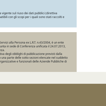
a vigente sul riuso dei dati pubblici (direttiva
ili con gli scopi per i quali sono stati raccolti e
Servizi alla Persona ex L.R.T. n.43/2004, è un ente
iunta in sede di Conferenza unificata il 24.07.2013,
nza.
va degli obblighi di pubblicazione previsti dalla
una parte delle sotto sezioni elencate nel suddetto
rganizzative e funzionali delle Aziende Pubbliche di