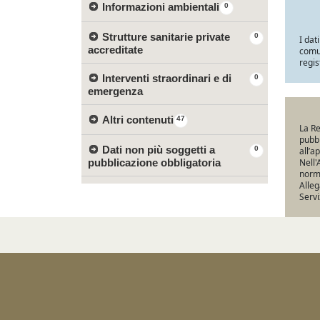
Informazioni ambientali
0
Strutture sanitarie private
0
I dat
accreditate
comun
regis
Interventi straordinari e di
0
emergenza
Altri contenuti
47
La Re
pubbl
Dati non più soggetti a
0
all’a
pubblicazione obbligatoria
Nell'
norma
Alleg
Servi