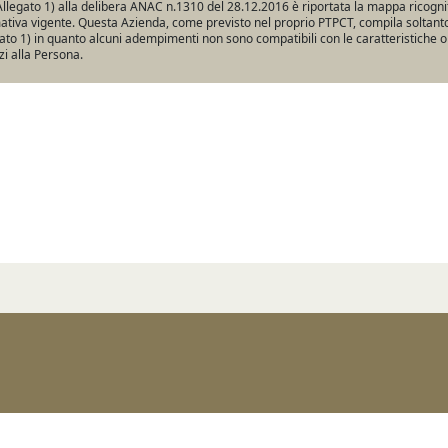
Allegato 1) alla delibera ANAC n.1310 del 28.12.2016 è riportata la mappa ricogniti
tiva vigente. Questa Azienda, come previsto nel proprio PTPCT, compila soltanto 
ato 1) in quanto alcuni adempimenti non sono compatibili con le caratteristiche o
zi alla Persona.