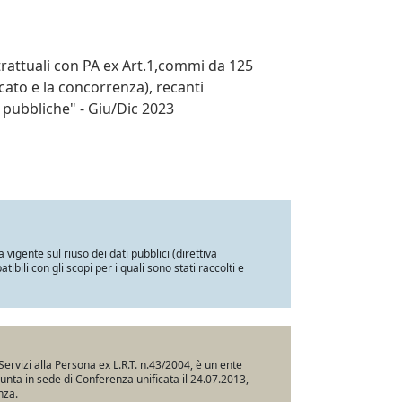
trattuali con PA ex Art.1,commi da 125
cato e la concorrenza), recanti
 pubbliche" - Giu/Dic 2023
a vigente sul riuso dei dati pubblici (direttiva
ili con gli scopi per i quali sono stati raccolti e
Servizi alla Persona ex L.R.T. n.43/2004, è un ente
iunta in sede di Conferenza unificata il 24.07.2013,
nza.