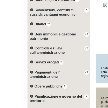
Sovvenzioni, contributi,
1
sussidi, vantaggi economici
Bilanci
26
Beni immobili e gestione
12
patrimonio
Controlli e rilievi
36
sull'amministrazione
Servizi erogati
6
I dat
comun
Pagamenti dell'
38
regis
amministrazione
Opere pubbliche
0
Pianificazione e governo del
0
La Re
territorio
pubbl
all’a