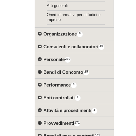
Atti generali
Oneri informativi per cittadini e
imprese
Organizzazione
0
Consulenti e collaboratori
49
Personale
296
Bandi di Concorso
25
Performance
0
Enti controllati
1
Attività e procedimenti
1
Provvedimenti
171
Bandi di gara e contratti
405