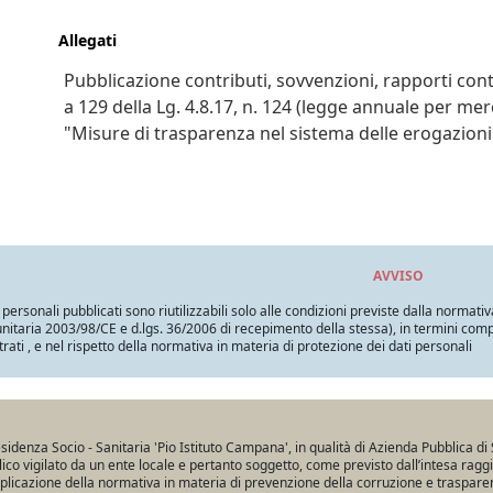
Allegati
Pubblicazione contributi, sovvenzioni, rapporti con
a 129 della Lg. 4.8.17, n. 124 (legge annuale per mer
"Misure di trasparenza nel sistema delle erogazioni
AVVISO
i personali pubblicati sono riutilizzabili solo alle condizioni previste dalla normativ
itaria 2003/98/CE e d.lgs. 36/2006 di recepimento della stessa), in termini compatib
trati , e nel rispetto della normativa in materia di protezione dei dati personali
sidenza Socio - Sanitaria 'Pio Istituto Campana', in qualità di Azienda Pubblica di 
ico vigilato da un ente locale e pertanto soggetto, come previsto dall’intesa ragg
pplicazione della normativa in materia di prevenzione della corruzione e traspare