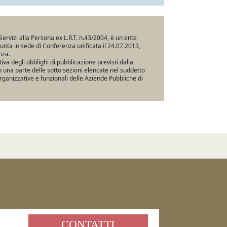
Servizi alla Persona ex L.R.T. n.43/2004, è un ente
iunta in sede di Conferenza unificata il 24.07.2013,
nza.
va degli obblighi di pubblicazione previsti dalla
una parte delle sotto sezioni elencate nel suddetto
rganizzative e funzionali delle Aziende Pubbliche di
CONTATTI