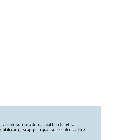
a vigente sul riuso dei dati pubblici (direttiva
ili con gli scopi per i quali sono stati raccolti e