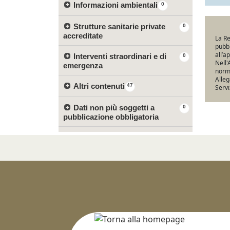
Informazioni ambientali
0
Strutture sanitarie private
0
accreditate
La Re
pubbl
all’a
Interventi straordinari e di
0
Nell'
emergenza
norma
Alleg
Altri contenuti
47
Servi
Dati non più soggetti a
0
pubblicazione obbligatoria