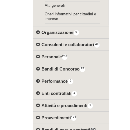
Atti generali
Oneri informativi per cittadini e
imprese
Organizzazione
0
Consulenti e collaboratori
49
Personale
296
Bandi di Concorso
25
Performance
0
Enti controllati
1
Attività e procedimenti
1
Provvedimenti
171
Bandi di gara e contratti
405