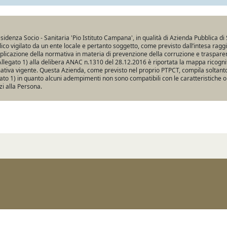
sidenza Socio - Sanitaria 'Pio Istituto Campana', in qualità di Azienda Pubblica di 
ico vigilato da un ente locale e pertanto soggetto, come previsto dall’intesa ragg
pplicazione della normativa in materia di prevenzione della corruzione e traspare
Allegato 1) alla delibera ANAC n.1310 del 28.12.2016 è riportata la mappa ricogniti
tiva vigente. Questa Azienda, come previsto nel proprio PTPCT, compila soltanto 
ato 1) in quanto alcuni adempimenti non sono compatibili con le caratteristiche o
zi alla Persona.