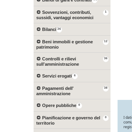
Sovvenzioni, contributi,
1
sussidi, vantaggi economici
Bilanci
26
Beni immobili e gestione
12
patrimonio
Controlli e rilievi
36
sull'amministrazione
Servizi erogati
6
Pagamenti dell'
38
amministrazione
Opere pubbliche
0
I dat
Pianificazione e governo del
0
comun
territorio
regis