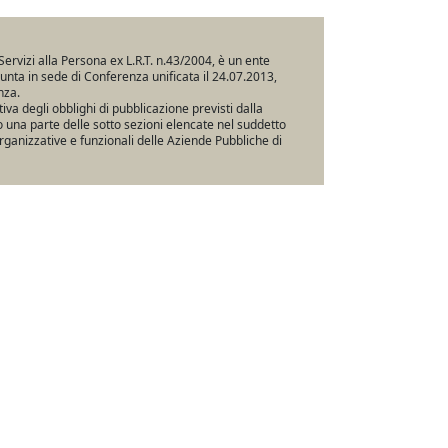
Servizi alla Persona ex L.R.T. n.43/2004, è un ente
iunta in sede di Conferenza unificata il 24.07.2013,
nza.
va degli obblighi di pubblicazione previsti dalla
una parte delle sotto sezioni elencate nel suddetto
rganizzative e funzionali delle Aziende Pubbliche di