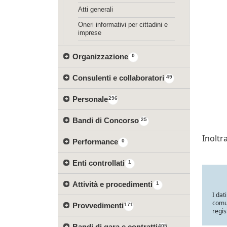
Atti generali
Oneri informativi per cittadini e
imprese
Organizzazione
0
Consulenti e collaboratori
49
Personale
296
Bandi di Concorso
25
Inolt
Performance
0
Enti controllati
1
Attività e procedimenti
1
I dat
comun
Provvedimenti
171
regis
Bandi di gara e contratti
405