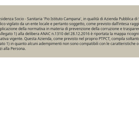
sidenza Socio - Sanitaria 'Pio Istituto Campana', in qualità di Azienda Pubblica di 
ico vigilato da un ente locale e pertanto soggetto, come previsto dall’intesa ragg
pplicazione della normativa in materia di prevenzione della corruzione e traspare
Allegato 1) alla delibera ANAC n.1310 del 28.12.2016 è riportata la mappa ricogniti
tiva vigente. Questa Azienda, come previsto nel proprio PTPCT, compila soltanto 
ato 1) in quanto alcuni adempimenti non sono compatibili con le caratteristiche o
zi alla Persona.