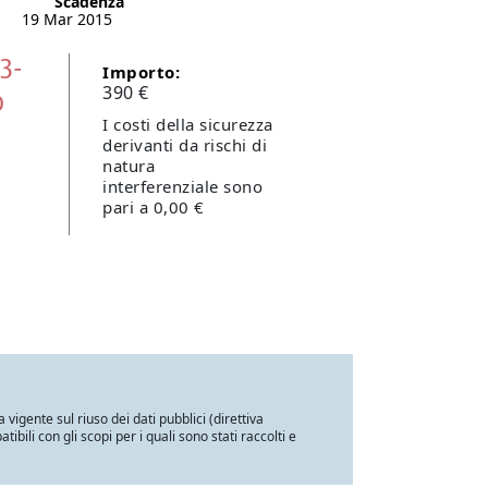
Scadenza
19 Mar 2015
3-
Importo:
390 €
o
I costi della sicurezza
derivanti da rischi di
natura
interferenziale sono
pari a 0,00 €
a vigente sul riuso dei dati pubblici (direttiva
ili con gli scopi per i quali sono stati raccolti e