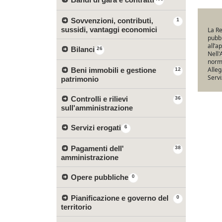
Sovvenzioni, contributi,
1
sussidi, vantaggi economici
La Re
pubbl
all’a
Bilanci
26
Nell'
norma
Alleg
Beni immobili e gestione
12
Servi
patrimonio
Controlli e rilievi
36
sull'amministrazione
Servizi erogati
6
Pagamenti dell'
38
amministrazione
Opere pubbliche
0
Pianificazione e governo del
0
territorio