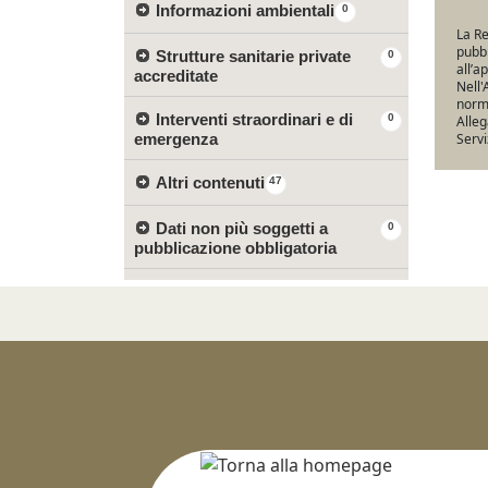
Informazioni ambientali
0
La Re
pubbl
Strutture sanitarie private
0
all’a
accreditate
Nell'
norma
Interventi straordinari e di
0
Alleg
emergenza
Servi
Altri contenuti
47
Dati non più soggetti a
0
pubblicazione obbligatoria