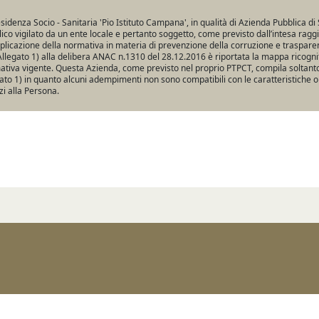
sidenza Socio - Sanitaria 'Pio Istituto Campana', in qualità di Azienda Pubblica di 
ico vigilato da un ente locale e pertanto soggetto, come previsto dall’intesa ragg
pplicazione della normativa in materia di prevenzione della corruzione e traspare
Allegato 1) alla delibera ANAC n.1310 del 28.12.2016 è riportata la mappa ricogniti
tiva vigente. Questa Azienda, come previsto nel proprio PTPCT, compila soltanto 
ato 1) in quanto alcuni adempimenti non sono compatibili con le caratteristiche o
zi alla Persona.