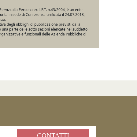
Servizi alla Persona ex L.R.T. n.43/2004, è un ente
iunta in sede di Conferenza unificata il 24.07.2013,
nza.
va degli obblighi di pubblicazione previsti dalla
una parte delle sotto sezioni elencate nel suddetto
rganizzative e funzionali delle Aziende Pubbliche di
CONTATTI