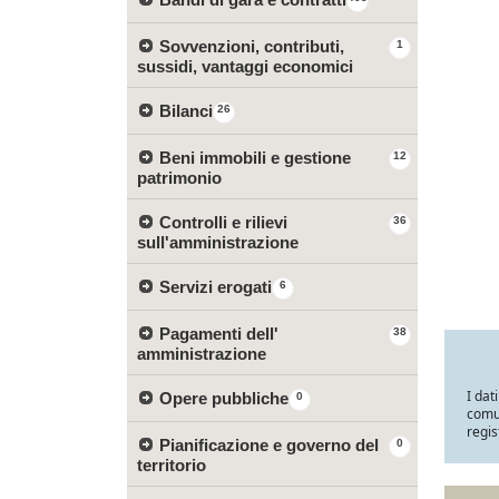
Sovvenzioni, contributi,
1
sussidi, vantaggi economici
Bilanci
26
Beni immobili e gestione
12
patrimonio
Controlli e rilievi
36
sull'amministrazione
Servizi erogati
6
Pagamenti dell'
38
amministrazione
I dat
Opere pubbliche
0
comun
regis
Pianificazione e governo del
0
territorio