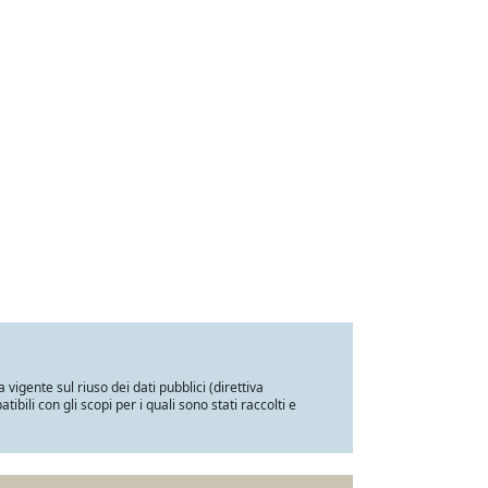
a vigente sul riuso dei dati pubblici (direttiva
ili con gli scopi per i quali sono stati raccolti e