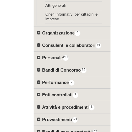
Atti generali
Oneri informativi per cittadini e
imprese
Organizzazione
0
Consulenti e collaboratori
49
Personale
296
Bandi di Concorso
25
Performance
0
Enti controllati
1
Attività e procedimenti
1
Provvedimenti
171
Bandi di gara e contratti
405