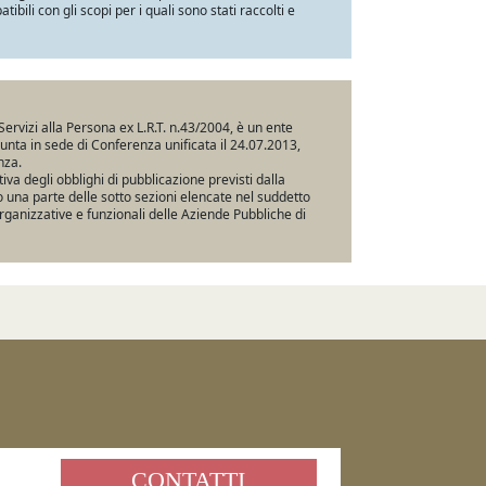
ili con gli scopi per i quali sono stati raccolti e
Servizi alla Persona ex L.R.T. n.43/2004, è un ente
iunta in sede di Conferenza unificata il 24.07.2013,
nza.
va degli obblighi di pubblicazione previsti dalla
una parte delle sotto sezioni elencate nel suddetto
rganizzative e funzionali delle Aziende Pubbliche di
CONTATTI