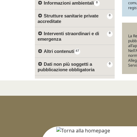
Informazioni ambientali
comun
0
regis
Strutture sanitarie private
0
accreditate
Interventi straordinari e di
0
La Re
emergenza
pubbl
all’a
Nell'
Altri contenuti
47
norma
Alleg
Dati non più soggetti a
0
Servi
pubblicazione obbligatoria