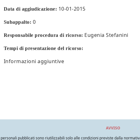
10-01-2015
Data di aggiudicazione:
0
Subappalto:
Eugenia Stefanini
Responsabile procedura di ricorso:
Tempi di presentazione del ricorso:
Informazioni aggiuntive
AVVISO
i personali pubblicati sono riutilizzabili solo alle condizioni previste dalla normativ