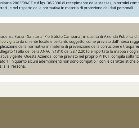
itaria 2003/98/CE e d.lgs. 36/2006 di recepimento della stessa), in termini compatib
trati , e nel rispetto della normativa in materia di protezione dei dati personali
sidenza Socio - Sanitaria 'Pio Istituto Campana', in qualità di Azienda Pubblica di 
ico vigilato da un ente locale e pertanto soggetto, come previsto dall’intesa ragg
pplicazione della normativa in materia di prevenzione della corruzione e traspare
Allegato 1) alla delibera ANAC n.1310 del 28.12.2016 è riportata la mappa ricogniti
tiva vigente. Questa Azienda, come previsto nel proprio PTPCT, compila soltanto 
ato 1) in quanto alcuni adempimenti non sono compatibili con le caratteristiche o
zi alla Persona.