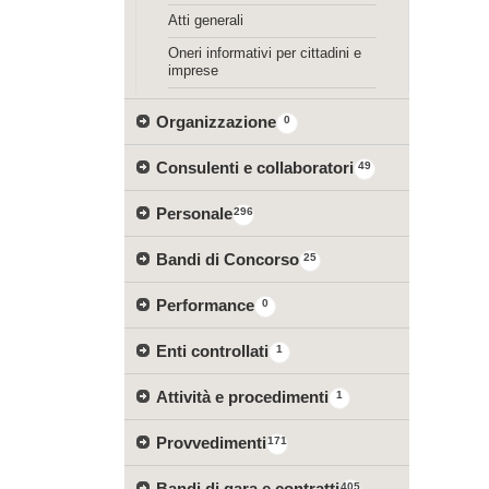
Atti generali
Oneri informativi per cittadini e
imprese
Organizzazione
0
Consulenti e collaboratori
49
Personale
296
Bandi di Concorso
25
Performance
0
Enti controllati
1
Attività e procedimenti
1
Provvedimenti
171
Bandi di gara e contratti
405