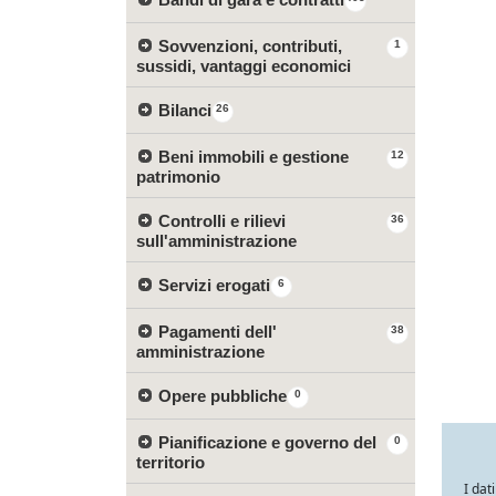
Sovvenzioni, contributi,
1
sussidi, vantaggi economici
Bilanci
26
Beni immobili e gestione
12
patrimonio
Controlli e rilievi
36
sull'amministrazione
Servizi erogati
6
Pagamenti dell'
38
amministrazione
Opere pubbliche
0
Pianificazione e governo del
0
territorio
I dat