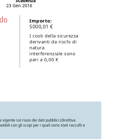
Scadenza
23 Gen 2016
odo
Importo:
5000,01 €
I costi della sicurezza
derivanti da rischi di
natura
interferenziale sono
pari a 0,00 €
a vigente sul riuso dei dati pubblici (direttiva
ili con gli scopi per i quali sono stati raccolti e