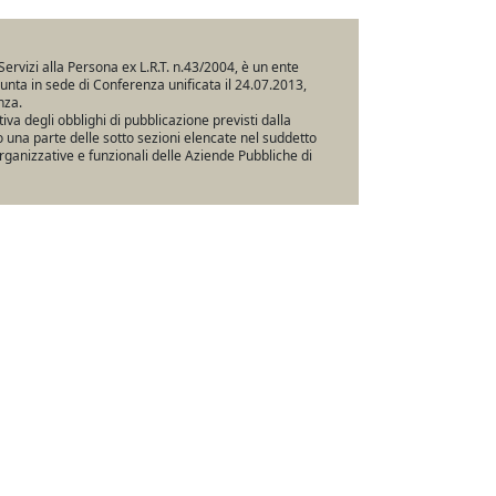
Servizi alla Persona ex L.R.T. n.43/2004, è un ente
iunta in sede di Conferenza unificata il 24.07.2013,
nza.
va degli obblighi di pubblicazione previsti dalla
una parte delle sotto sezioni elencate nel suddetto
rganizzative e funzionali delle Aziende Pubbliche di