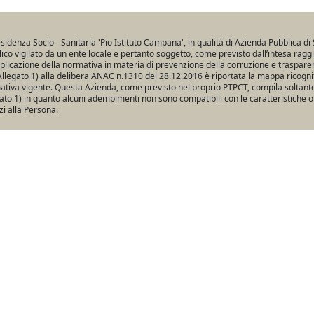
sidenza Socio - Sanitaria 'Pio Istituto Campana', in qualità di Azienda Pubblica di 
ico vigilato da un ente locale e pertanto soggetto, come previsto dall’intesa ragg
pplicazione della normativa in materia di prevenzione della corruzione e traspare
Allegato 1) alla delibera ANAC n.1310 del 28.12.2016 è riportata la mappa ricogniti
tiva vigente. Questa Azienda, come previsto nel proprio PTPCT, compila soltanto 
ato 1) in quanto alcuni adempimenti non sono compatibili con le caratteristiche o
zi alla Persona.