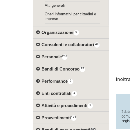
Atti generali
Oneri informativi per cittadini e
imprese
Organizzazione
0
Consulenti e collaboratori
49
Personale
296
Bandi di Concorso
25
Inolt
Performance
0
Enti controllati
1
Attività e procedimenti
1
I dat
comun
Provvedimenti
171
regis
Bandi di gara e contratti
405