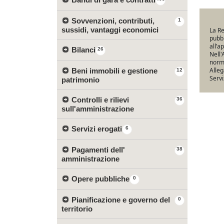
Sovvenzioni, contributi,
1
sussidi, vantaggi economici
La Re
pubbl
all’a
Bilanci
26
Nell'
norma
Alleg
Beni immobili e gestione
12
Servi
patrimonio
Controlli e rilievi
36
sull'amministrazione
Servizi erogati
6
Pagamenti dell'
38
amministrazione
Opere pubbliche
0
Pianificazione e governo del
0
territorio