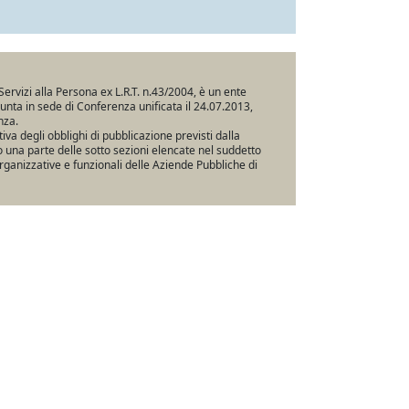
Servizi alla Persona ex L.R.T. n.43/2004, è un ente
iunta in sede di Conferenza unificata il 24.07.2013,
nza.
va degli obblighi di pubblicazione previsti dalla
una parte delle sotto sezioni elencate nel suddetto
rganizzative e funzionali delle Aziende Pubbliche di