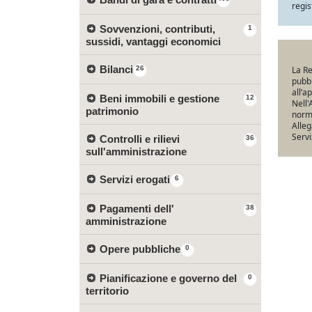
regis
Sovvenzioni, contributi,
1
sussidi, vantaggi economici
Bilanci
26
La Re
pubbl
all’a
Beni immobili e gestione
12
Nell'
patrimonio
norma
Alleg
Servi
Controlli e rilievi
36
sull'amministrazione
Servizi erogati
6
Pagamenti dell'
38
amministrazione
Opere pubbliche
0
Pianificazione e governo del
0
territorio