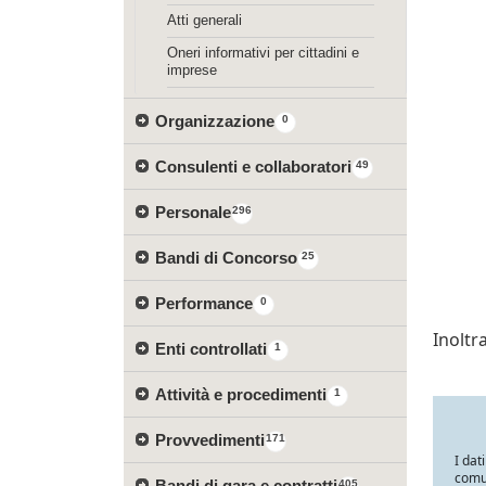
Atti generali
Oneri informativi per cittadini e
imprese
Organizzazione
0
Consulenti e collaboratori
49
Personale
296
Bandi di Concorso
25
Performance
0
Inolt
Enti controllati
1
Attività e procedimenti
1
Provvedimenti
171
I dat
comun
Bandi di gara e contratti
405