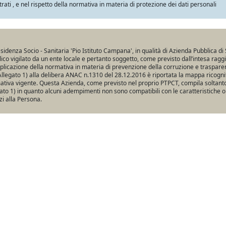
trati , e nel rispetto della normativa in materia di protezione dei dati personali
sidenza Socio - Sanitaria 'Pio Istituto Campana', in qualità di Azienda Pubblica di 
ico vigilato da un ente locale e pertanto soggetto, come previsto dall’intesa ragg
pplicazione della normativa in materia di prevenzione della corruzione e traspare
Allegato 1) alla delibera ANAC n.1310 del 28.12.2016 è riportata la mappa ricogniti
tiva vigente. Questa Azienda, come previsto nel proprio PTPCT, compila soltanto 
ato 1) in quanto alcuni adempimenti non sono compatibili con le caratteristiche o
zi alla Persona.