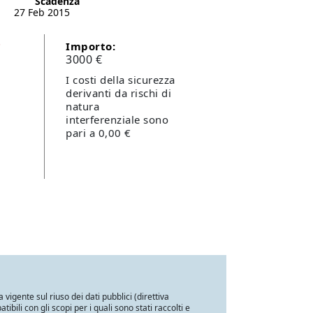
Scadenza
27 Feb 2015
-
Importo:
3000 €
I costi della sicurezza
derivanti da rischi di
natura
interferenziale sono
pari a 0,00 €
a vigente sul riuso dei dati pubblici (direttiva
ili con gli scopi per i quali sono stati raccolti e