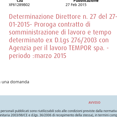
CIG
Pubblicazione
XF61289B02
27 Feb 2015
Determinazione Direttore n. 27 del 27
01-2015- Proroga contratto di
somministrazione di lavoro e tempo
determinato ex D.Lgs 276/2003 con
Agenzia per il lavoro TEMPOR spa. -
periodo :marzo 2015
ra una domanda
AVVISO
i personali pubblicati sono riutilizzabili solo alle condizioni previste dalla normativ
itaria 2003/98/CE e d.lgs. 36/2006 di recepimento della stessa), in termini compatib