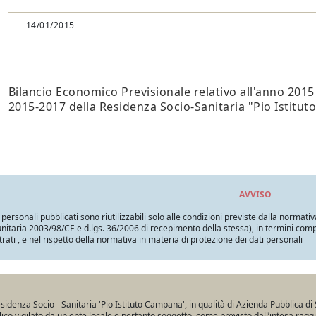
14/01/2015
Bilancio Economico Previsionale relativo all'anno 2015 
2015-2017 della Residenza Socio-Sanitaria "Pio Istitut
AVVISO
i personali pubblicati sono riutilizzabili solo alle condizioni previste dalla normativ
itaria 2003/98/CE e d.lgs. 36/2006 di recepimento della stessa), in termini compatib
trati , e nel rispetto della normativa in materia di protezione dei dati personali
sidenza Socio - Sanitaria 'Pio Istituto Campana', in qualità di Azienda Pubblica di 
ico vigilato da un ente locale e pertanto soggetto, come previsto dall’intesa ragg