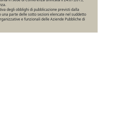
nza.
va degli obblighi di pubblicazione previsti dalla
una parte delle sotto sezioni elencate nel suddetto
rganizzative e funzionali delle Aziende Pubbliche di