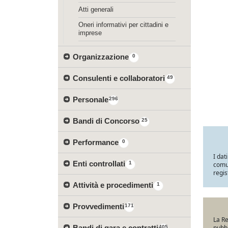
Atti generali
Oneri informativi per cittadini e
imprese
Organizzazione
0
Consulenti e collaboratori
49
Personale
296
Bandi di Concorso
25
Performance
0
I dat
Enti controllati
1
comun
regis
Attività e procedimenti
1
Provvedimenti
171
La Re
Bandi di gara e contratti
pubbl
405