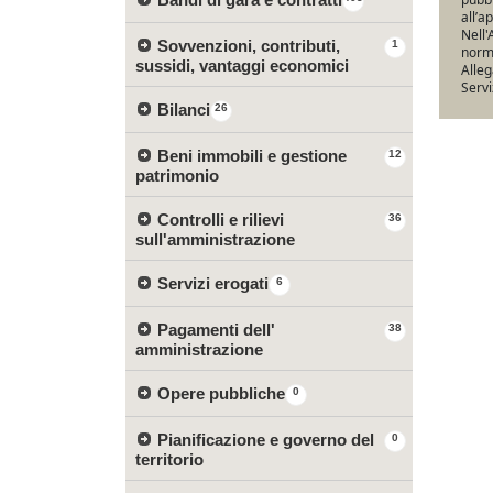
all’a
Nell'
Sovvenzioni, contributi,
1
norma
sussidi, vantaggi economici
Alleg
Servi
Bilanci
26
Beni immobili e gestione
12
patrimonio
Controlli e rilievi
36
sull'amministrazione
Servizi erogati
6
Pagamenti dell'
38
amministrazione
Opere pubbliche
0
Pianificazione e governo del
0
territorio