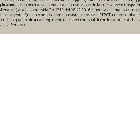
pplicazione della normativa in materia di prevenzione della corruzione e traspare
Allegato 1) alla delibera ANAC n.1310 del 28.12.2016 è riportata la mappa ricogniti
tiva vigente. Questa Azienda, come previsto nel proprio PTPCT, compila soltanto 
ato 1) in quanto alcuni adempimenti non sono compatibili con le caratteristiche o
zi alla Persona.