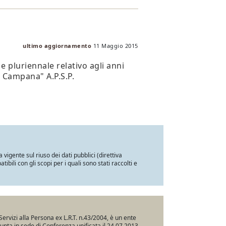
ultimo aggiornamento
11 Maggio 2015
e pluriennale relativo agli anni
o Campana" A.P.S.P.
a vigente sul riuso dei dati pubblici (direttiva
ili con gli scopi per i quali sono stati raccolti e
Servizi alla Persona ex L.R.T. n.43/2004, è un ente
iunta in sede di Conferenza unificata il 24.07.2013,