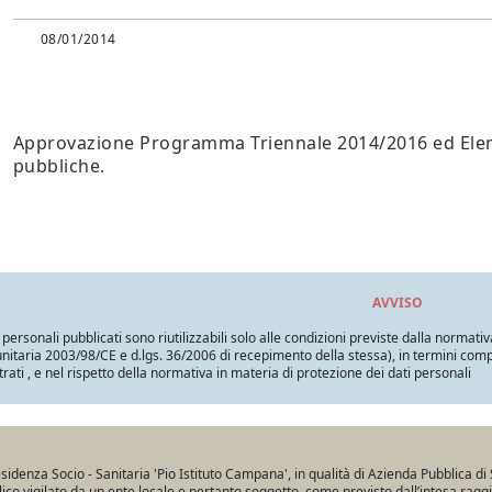
08/01/2014
Approvazione Programma Triennale 2014/2016 ed Elen
pubbliche.
AVVISO
i personali pubblicati sono riutilizzabili solo alle condizioni previste dalla normativ
itaria 2003/98/CE e d.lgs. 36/2006 di recepimento della stessa), in termini compatib
trati , e nel rispetto della normativa in materia di protezione dei dati personali
sidenza Socio - Sanitaria 'Pio Istituto Campana', in qualità di Azienda Pubblica di 
ico vigilato da un ente locale e pertanto soggetto, come previsto dall’intesa ragg