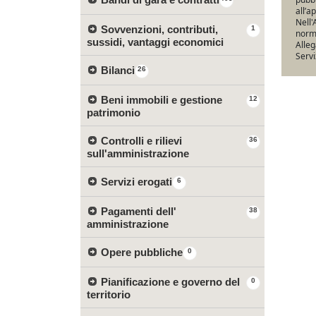
all’a
Nell'
Sovvenzioni, contributi,
1
norma
sussidi, vantaggi economici
Alleg
Servi
Bilanci
26
Beni immobili e gestione
12
patrimonio
Controlli e rilievi
36
sull'amministrazione
Servizi erogati
6
Pagamenti dell'
38
amministrazione
Opere pubbliche
0
Pianificazione e governo del
0
territorio