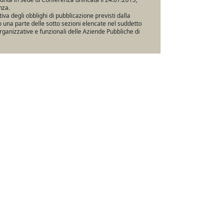
nza.
va degli obblighi di pubblicazione previsti dalla
una parte delle sotto sezioni elencate nel suddetto
rganizzative e funzionali delle Aziende Pubbliche di