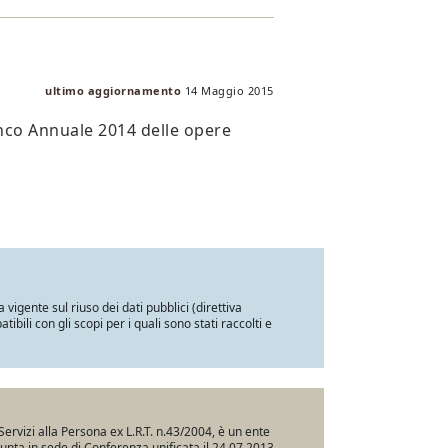
ultimo aggiornamento
14 Maggio 2015
co Annuale 2014 delle opere
a vigente sul riuso dei dati pubblici (direttiva
ili con gli scopi per i quali sono stati raccolti e
Servizi alla Persona ex L.R.T. n.43/2004, è un ente
iunta in sede di Conferenza unificata il 24.07.2013,