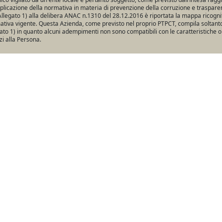
pplicazione della normativa in materia di prevenzione della corruzione e traspare
Allegato 1) alla delibera ANAC n.1310 del 28.12.2016 è riportata la mappa ricogniti
tiva vigente. Questa Azienda, come previsto nel proprio PTPCT, compila soltanto 
ato 1) in quanto alcuni adempimenti non sono compatibili con le caratteristiche o
zi alla Persona.