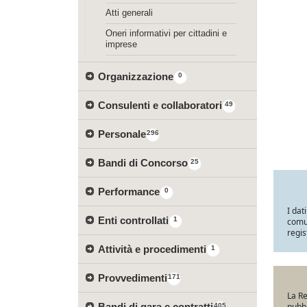
Atti generali
Oneri informativi per cittadini e
imprese
Organizzazione
0
Consulenti e collaboratori
49
Personale
296
Bandi di Concorso
25
Performance
0
I dat
Enti controllati
1
comun
regis
Attività e procedimenti
1
Provvedimenti
171
La Re
Bandi di gara e contratti
pubbl
405