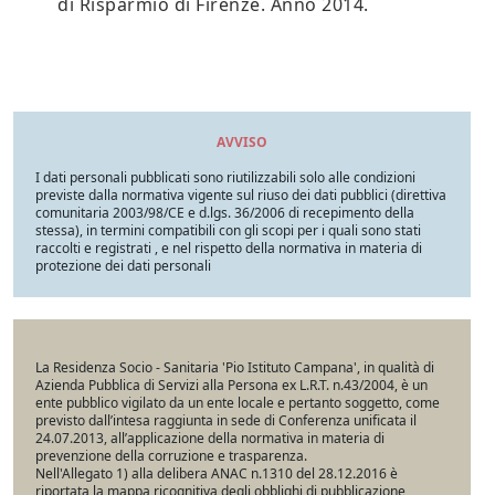
di Risparmio di Firenze. Anno 2014.
AVVISO
I dati personali pubblicati sono riutilizzabili solo alle condizioni
previste dalla normativa vigente sul riuso dei dati pubblici (direttiva
comunitaria 2003/98/CE e d.lgs. 36/2006 di recepimento della
stessa), in termini compatibili con gli scopi per i quali sono stati
raccolti e registrati , e nel rispetto della normativa in materia di
protezione dei dati personali
La Residenza Socio - Sanitaria 'Pio Istituto Campana', in qualità di
Azienda Pubblica di Servizi alla Persona ex L.R.T. n.43/2004, è un
ente pubblico vigilato da un ente locale e pertanto soggetto, come
previsto dall’intesa raggiunta in sede di Conferenza unificata il
24.07.2013, all’applicazione della normativa in materia di
prevenzione della corruzione e trasparenza.
Nell'Allegato 1) alla delibera ANAC n.1310 del 28.12.2016 è
riportata la mappa ricognitiva degli obblighi di pubblicazione