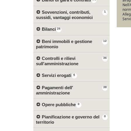
all’a
Nell'
norma
Sovvenzioni, contributi,
1
Alleg
sussidi, vantaggi economici
Servi
Bilanci
26
Beni immobili e gestione
12
patrimonio
Controlli e rilievi
36
sull'amministrazione
Servizi erogati
6
Pagamenti dell'
38
amministrazione
Opere pubbliche
0
Pianificazione e governo del
0
territorio