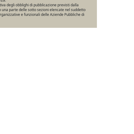
nza.
va degli obblighi di pubblicazione previsti dalla
una parte delle sotto sezioni elencate nel suddetto
rganizzative e funzionali delle Aziende Pubbliche di