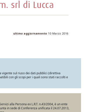
m. srl di Lucca
ultimo aggiornamento
10 Marzo 2016
a vigente sul riuso dei dati pubblici (direttiva
ili con gli scopi per i quali sono stati raccolti e
Servizi alla Persona ex L.R.T. n.43/2004, è un ente
iunta in sede di Conferenza unificata il 24.07.2013,