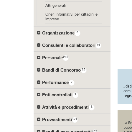
Atti generali
Oneri informativi per cittadini e
imprese
Organizzazione
0
Consulenti e collaboratori
49
Personale
296
Bandi di Concorso
25
Performance
0
I dat
comun
Enti controllati
1
regis
Attività e procedimenti
1
Provvedimenti
171
La Re
pubbl
Bandi di gara e contratti
405