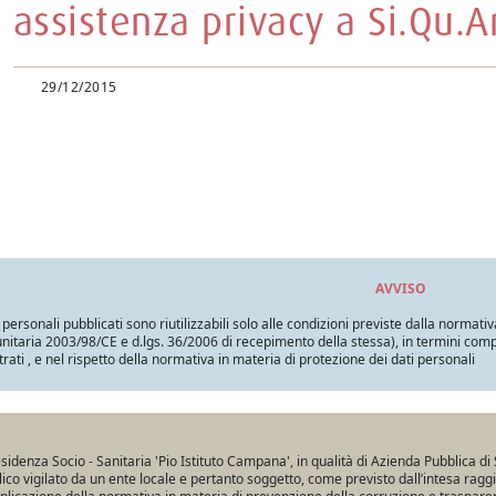
assistenza privacy a Si.Qu.A
29/12/2015
AVVISO
i personali pubblicati sono riutilizzabili solo alle condizioni previste dalla normativ
itaria 2003/98/CE e d.lgs. 36/2006 di recepimento della stessa), in termini compatib
trati , e nel rispetto della normativa in materia di protezione dei dati personali
sidenza Socio - Sanitaria 'Pio Istituto Campana', in qualità di Azienda Pubblica di 
ico vigilato da un ente locale e pertanto soggetto, come previsto dall’intesa ragg