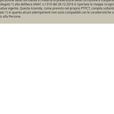
pplicazione della normativa in materia di prevenzione della corruzione e traspare
Allegato 1) alla delibera ANAC n.1310 del 28.12.2016 è riportata la mappa ricogniti
tiva vigente. Questa Azienda, come previsto nel proprio PTPCT, compila soltanto 
ato 1) in quanto alcuni adempimenti non sono compatibili con le caratteristiche o
zi alla Persona.