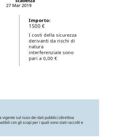
Scadenza
27 Mar 2019
Importo:
1500 €
I costi della sicurezza
derivanti da rischi di
natura
interferenziale sono
pari a 0,00 €
a vigente sul riuso dei dati pubblici (direttiva
ili con gli scopi per i quali sono stati raccolti e