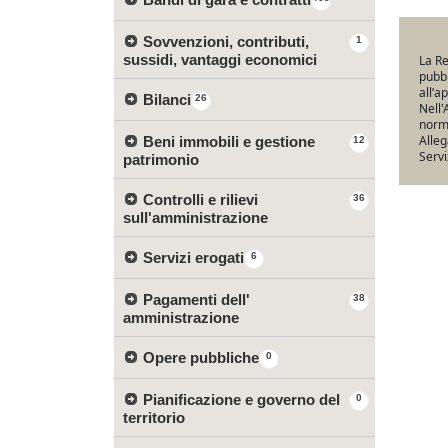
Sovvenzioni, contributi,
1
sussidi, vantaggi economici
La Re
pubbl
all’a
Bilanci
26
Nell'
norma
Alleg
Beni immobili e gestione
12
Servi
patrimonio
Controlli e rilievi
36
sull'amministrazione
Servizi erogati
6
Pagamenti dell'
38
amministrazione
Opere pubbliche
0
Pianificazione e governo del
0
territorio