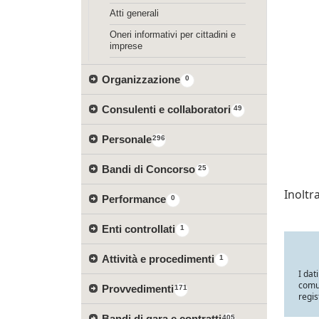
Atti generali
Oneri informativi per cittadini e
imprese
Organizzazione
0
Consulenti e collaboratori
49
Personale
296
Bandi di Concorso
25
Inolt
Performance
0
Enti controllati
1
Attività e procedimenti
1
I dat
comun
Provvedimenti
171
regis
Bandi di gara e contratti
405