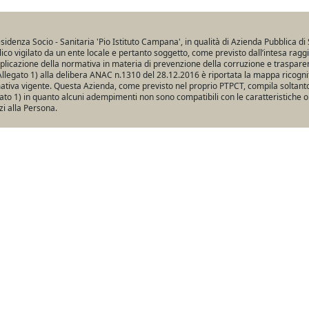
sidenza Socio - Sanitaria 'Pio Istituto Campana', in qualità di Azienda Pubblica di 
ico vigilato da un ente locale e pertanto soggetto, come previsto dall’intesa ragg
pplicazione della normativa in materia di prevenzione della corruzione e traspare
Allegato 1) alla delibera ANAC n.1310 del 28.12.2016 è riportata la mappa ricogniti
tiva vigente. Questa Azienda, come previsto nel proprio PTPCT, compila soltanto 
ato 1) in quanto alcuni adempimenti non sono compatibili con le caratteristiche o
zi alla Persona.