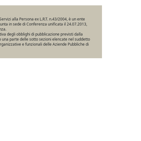
Servizi alla Persona ex L.R.T. n.43/2004, è un ente
iunta in sede di Conferenza unificata il 24.07.2013,
nza.
va degli obblighi di pubblicazione previsti dalla
una parte delle sotto sezioni elencate nel suddetto
rganizzative e funzionali delle Aziende Pubbliche di