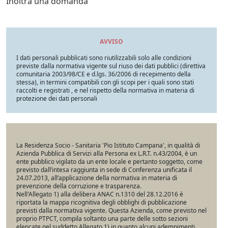
Inoltra una domanda
AVVISO
I dati personali pubblicati sono riutilizzabili solo alle condizioni
previste dalla normativa vigente sul riuso dei dati pubblici (direttiva
comunitaria 2003/98/CE e d.lgs. 36/2006 di recepimento della
stessa), in termini compatibili con gli scopi per i quali sono stati
raccolti e registrati , e nel rispetto della normativa in materia di
protezione dei dati personali
La Residenza Socio - Sanitaria 'Pio Istituto Campana', in qualità di
Azienda Pubblica di Servizi alla Persona ex L.R.T. n.43/2004, è un
ente pubblico vigilato da un ente locale e pertanto soggetto, come
previsto dall’intesa raggiunta in sede di Conferenza unificata il
24.07.2013, all’applicazione della normativa in materia di
prevenzione della corruzione e trasparenza.
Nell'Allegato 1) alla delibera ANAC n.1310 del 28.12.2016 è
riportata la mappa ricognitiva degli obblighi di pubblicazione
previsti dalla normativa vigente. Questa Azienda, come previsto nel
proprio PTPCT, compila soltanto una parte delle sotto sezioni
elencate nel suddetto Allegato 1) in quanto alcuni adempimenti