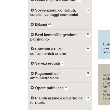
Sovvenzioni, contributi,
1
sussidi, vantaggi economici
Bilanci
26
Beni immobili e gestione
12
patrimonio
I dat
comun
Controlli e rilievi
36
regis
sull'amministrazione
Servizi erogati
6
Pagamenti dell'
38
La Re
amministrazione
pubbl
all’a
Nell'
Opere pubbliche
0
norma
Alleg
Pianificazione e governo del
0
Servi
territorio