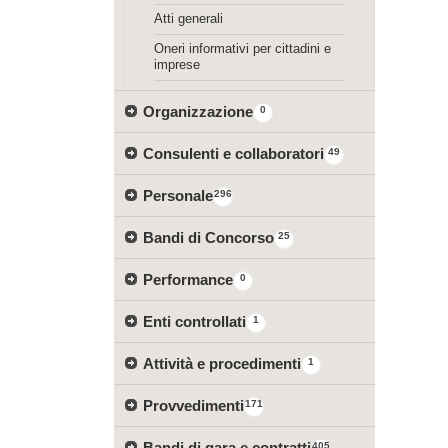
Atti generali
Oneri informativi per cittadini e
imprese
Organizzazione
0
Consulenti e collaboratori
49
Personale
296
Bandi di Concorso
25
Performance
0
Enti controllati
1
Attività e procedimenti
1
Provvedimenti
171
Bandi di gara e contratti
405