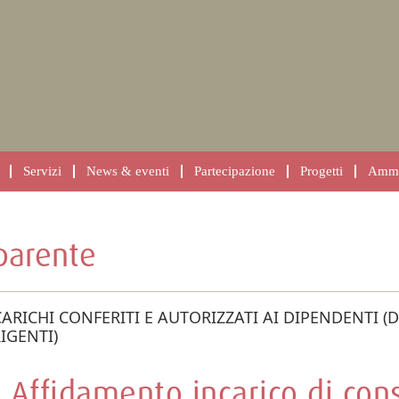
Servizi
News & eventi
Partecipazione
Progetti
Ammin
parente
ARICHI CONFERITI E AUTORIZZATI AI DIPENDENTI (
IGENTI)
Affidamento incarico di con