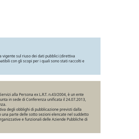
a vigente sul riuso dei dati pubblici (direttiva
ili con gli scopi per i quali sono stati raccolti e
Servizi alla Persona ex L.R.T. n.43/2004, è un ente
iunta in sede di Conferenza unificata il 24.07.2013,
nza.
va degli obblighi di pubblicazione previsti dalla
una parte delle sotto sezioni elencate nel suddetto
rganizzative e funzionali delle Aziende Pubbliche di