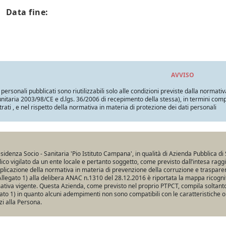
Data fine:
AVVISO
i personali pubblicati sono riutilizzabili solo alle condizioni previste dalla normativ
itaria 2003/98/CE e d.lgs. 36/2006 di recepimento della stessa), in termini compatib
trati , e nel rispetto della normativa in materia di protezione dei dati personali
sidenza Socio - Sanitaria 'Pio Istituto Campana', in qualità di Azienda Pubblica di 
ico vigilato da un ente locale e pertanto soggetto, come previsto dall’intesa ragg
pplicazione della normativa in materia di prevenzione della corruzione e traspare
Allegato 1) alla delibera ANAC n.1310 del 28.12.2016 è riportata la mappa ricogniti
tiva vigente. Questa Azienda, come previsto nel proprio PTPCT, compila soltanto 
ato 1) in quanto alcuni adempimenti non sono compatibili con le caratteristiche o
zi alla Persona.