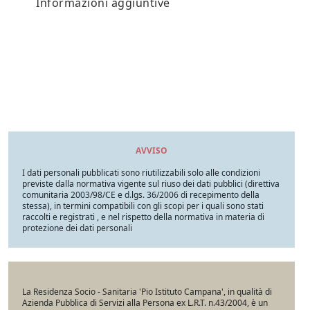
Informazioni aggiuntive
AVVISO
I dati personali pubblicati sono riutilizzabili solo alle condizioni
previste dalla normativa vigente sul riuso dei dati pubblici (direttiva
comunitaria 2003/98/CE e d.lgs. 36/2006 di recepimento della
stessa), in termini compatibili con gli scopi per i quali sono stati
raccolti e registrati , e nel rispetto della normativa in materia di
protezione dei dati personali
La Residenza Socio - Sanitaria 'Pio Istituto Campana', in qualità di
Azienda Pubblica di Servizi alla Persona ex L.R.T. n.43/2004, è un