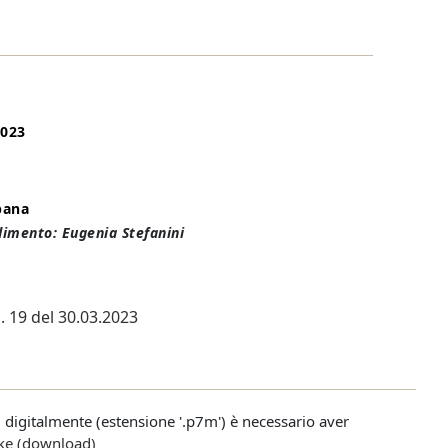
2023
pana
dimento: Eugenia Stefanini
 19 del 30.03.2023
ti digitalmente (estensione '.p7m') è necessario aver
ke (download)