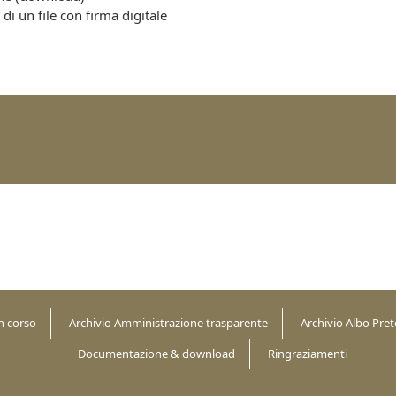
 di un file con firma digitale
n corso
Archivio Amministrazione trasparente
Archivio Albo Pret
Documentazione & download
Ringraziamenti