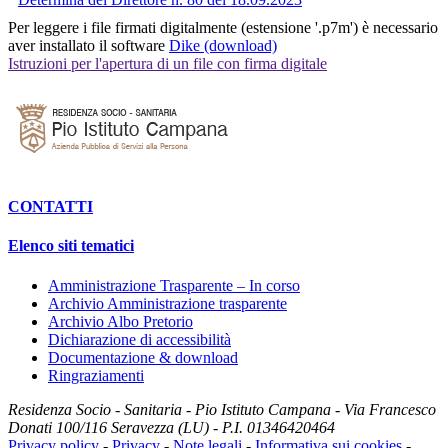
Per leggere i file firmati digitalmente (estensione '.p7m') è necessario
aver installato il software
Dike (download)
Istruzioni per l'apertura di un file con firma digitale
CONTATTI
Elenco siti tematici
Amministrazione Trasparente – In corso
Archivio Amministrazione trasparente
Archivio Albo Pretorio
Dichiarazione di accessibilità
Documentazione & download
Ringraziamenti
Residenza Socio - Sanitaria - Pio Istituto Campana -
Via Francesco
Donati 100/116
Seravezza (LU)
-
P.I. 01346420464
Privacy policy
-
Privacy
-
Note legali
-
Informativa sui cookies
-