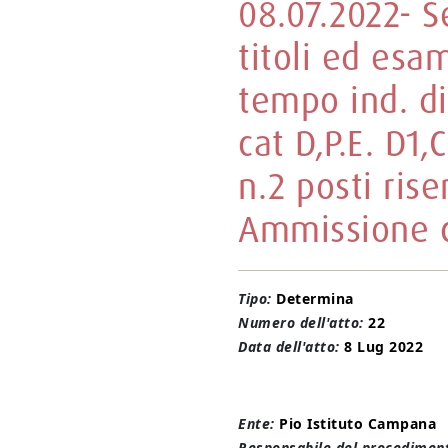
08.07.2022- S
titoli ed esa
tempo ind. di 
cat D,P.E. D1,
n.2 posti rise
Ammissione c
Tipo:
Determina
Numero dell'atto:
22
Data dell'atto:
8 Lug 2022
Ente:
Pio Istituto Campana
Responsabile del procediment