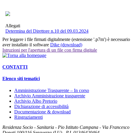
Allegati
Determina del Direttore n.10 del 09.03.2024
Per leggere i file firmati digitalmente (estensione '.p7m') è necessario
aver installato il software
Dike (download)
Istruzioni per l'apertura di un file con firma digitale
CONTATTI
Elenco siti tematici
Amministrazione Trasparente – In corso
Archivio Amministrazione trasparente
Archivio Albo Pretorio
Dichiarazione di accessibilità
Documentazione & download
Ringraziamenti
Residenza Socio - Sanitaria - Pio Istituto Campana -
Via Francesco
Donati 100/116
Seravezza (LU)
-
P.I. 01346420464