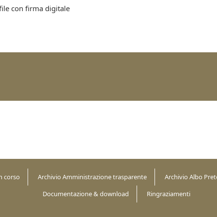
file con firma digitale
n corso
Archivio Amministrazione trasparente
Archivio Albo Pret
Documentazione & download
Ringraziamenti