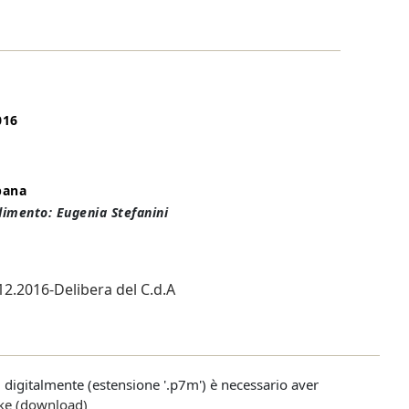
016
pana
dimento: Eugenia Stefanini
.12.2016-Delibera del C.d.A
ti digitalmente (estensione '.p7m') è necessario aver
ke (download)