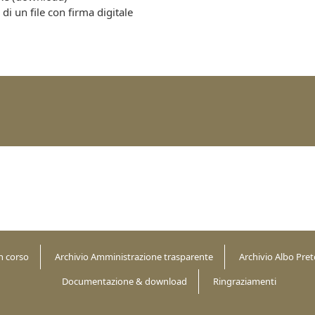
 di un file con firma digitale
n corso
Archivio Amministrazione trasparente
Archivio Albo Pret
Documentazione & download
Ringraziamenti